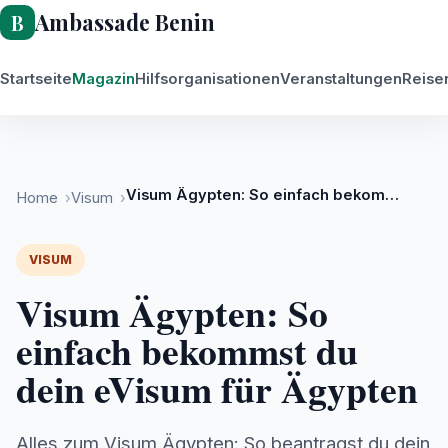
Ambassade Benin
Startseite
Magazin
Hilfsorganisationen
Veranstaltungen
Reise
Visum für Afrika
Visum Ägypten: So einfach bekommst du dein eVisum für Ägypten
Home
Visum
VISUM
Visum Ägypten: So
einfach bekommst du
dein eVisum für Ägypten
Alles zum Visum Ägypten: So beantragst du dein