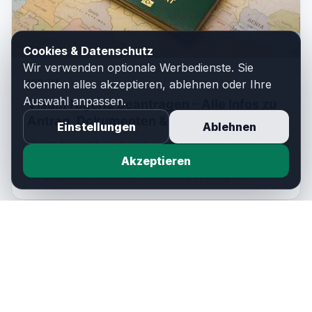
Cookies & Datenschutz
Wir verwenden optionale Werbedienste. Sie
VISUM
koennen alles akzeptieren, ablehnen oder Ihre
Auswahl anpassen.
Visum Nigeria beantragen – Alle Infos zu
Antrag, Dokumenten & Visatypen
Einstellungen
Ablehnen
Visum Nigeria beantragen leicht gemacht: Schritt-für-
Schritt-Anleitung, Visumarten, Anforderungen & Tipps
Akzeptieren
für deutsche Reisende. Jetzt alles Wichtige...