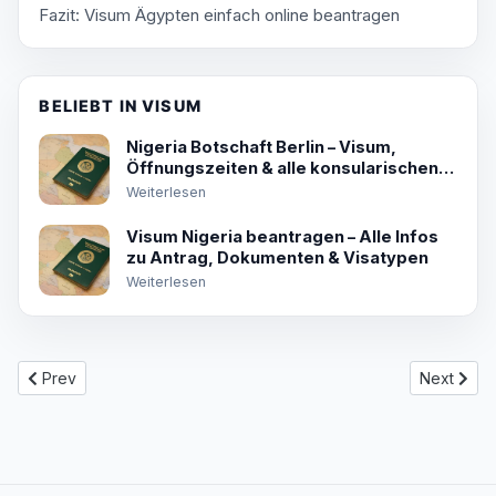
Fazit: Visum Ägypten einfach online beantragen
BELIEBT IN VISUM
Nigeria Botschaft Berlin – Visum,
Öffnungszeiten & alle konsularischen
Services
Weiterlesen
Visum Nigeria beantragen – Alle Infos
zu Antrag, Dokumenten & Visatypen
Weiterlesen
Previous article: Visum Kenia – Dein umfassender Guide zur Einr
Next artic
Prev
Next