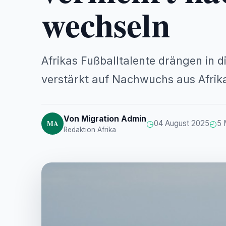
wechseln
Afrikas Fußballtalente drängen in d
verstärkt auf Nachwuchs aus Afrik
Von Migration Admin
◷
◴
MA
04 August 2025
5 
Redaktion Afrika