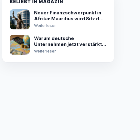
BELIEBT IN MAGAZIN
Neuer Finanzschwerpunkt in
Afrika: Mauritius wird Sitz der
Africa Credit Rating Agency
Weiterlesen
Warum deutsche
Unternehmen jetzt verstärkt
in Afrika investieren –
Weiterlesen
Chancen und Risiken im Check