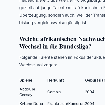
Insbesondere Clubs wie der FC Augsburg, d
gezielt auf junge Talente mit afrikanischem 
Überzeugung, sondern auch, weil der Transfe
bislang vergleichsweise günstig ist.
Welche afrikanischen Nachwuchs
Wechsel in die Bundesliga?
Folgende Talente stehen im Fokus der aktuel
Wechsel vollzogen:
Spieler
Herkunft
Geburtsja
Abdoulie
Gambia
2004
Ceesay
Kyliane Dong
Frankreich/Kamerun
2004