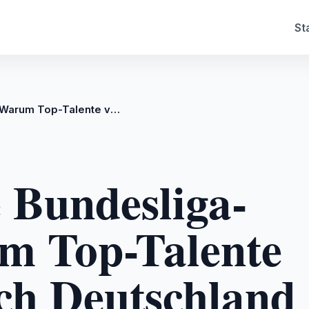
St
Afrikas neue Bundesliga-Welle: Warum Top-Talente vermehrt nach Deutschland wechseln
 Bundesliga-
m Top-Talente
ch Deutschland