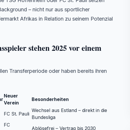
ie TSG Hoffenheim oder FC St. Pauli setzen
Background – nicht nur aus sportlicher
rmarkt Afrikas in Relation zu seinem Potenzial
spieler stehen 2025 vor einem
len Transferperiode oder haben bereits ihren
Neuer
hr
Besonderheiten
Verein
Wechsel aus Estland – direkt in die
FC St. Pauli
Bundesliga
FC
Ablösefrei – Vertrag bis 2030